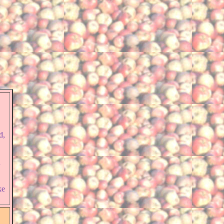
d,
,
n
ke