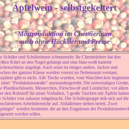
Apfelwein
- selbstgekeltert
Mostproduktion im Chemieraum
auch ohne Häcksler und Presse
e Schüler und Schülerinnen schmunzeln: Ihr Chemielehrer hat den
ißen Kittel an den Nagel gehängt und eine blau-weiß karierte
chenschürze angelegt. Auch sonst ist einiges anders. Jacken und
schen der ganzen Klasse werden vorerst im Nebenraum verstaut,
tzplätze gibt es nicht. Alle Tische wurden, vom Waschbecken beginnen
 einer "Produktionsstraße" aneinandergereiht. Die notwendigen Geräte
e Plastikschüsseln, Messerchen, Fleischwolf und Leintücher, vor allem
er den Rohstoff für unser Vorhaben, 5 große Taschen mit Äpfeln habe
e Schüler von zuhause mitgebracht. Die Schülergruppe teilt sich auf die
rschiedenen Arbeitsbereiche auf. Abfalleimer stehen bereit. Zwei
pringer" werden bestimmt, die an den Engpässen der Produktionsstrec
ngesetzt werden sollen.