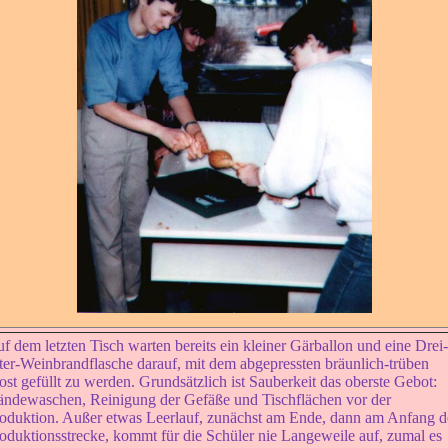
f dem letzten Tisch warten bereits ein kleiner Gärballon und eine Drei-
ter-Weinbrandflasche darauf, mit dem abgepressten bräunlich-trüben
st gefüllt zu werden. Grundsätzlich ist Sauberkeit das oberste Gebot:
ndewaschen, Reinigung der Gefäße und Tischflächen vor der
oduktion. Außer etwas Leerlauf, zunächst am Ende, dann am Anfang d
oduktionsstrecke, kommt für die Schüler nie Langeweile auf, zumal es