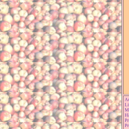
Au
Li
Mo
Hä
Pr
Pr