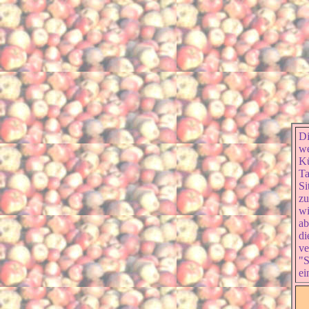
Di
we
Kü
Ta
Si
zu
wi
ab
di
ve
"S
ei