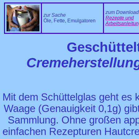
zum Download
zur Sache
Rezepte und
Öle, Fette, Emulgatoren
Arbeitsanleitu
Geschüttelt
Cremeherstellung
Mit dem Schüttelglas geht es 
Waage (Genauigkeit 0,1g) gibt
Sammlung. Ohne großen appa
einfachen Rezepturen Hautcre