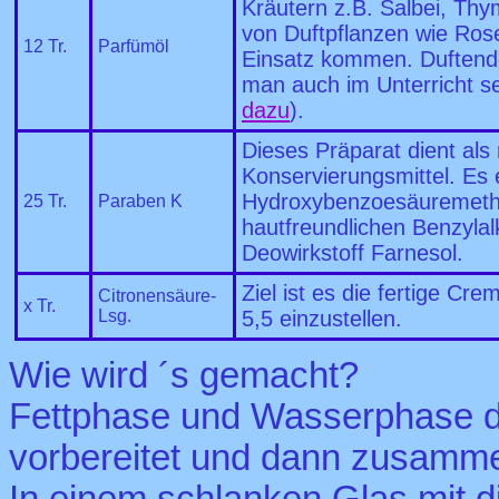
Kräutern z.B. Salbei, Thy
von Duftpflanzen wie Ros
12 Tr.
Parfümöl
Einsatz kommen. Duftend
man auch im Unterricht sel
dazu
).
Dieses Präparat dient als
Konservierungsmittel. Es 
Hydroxybenzoesäuremethy
25 Tr.
Paraben K
hautfreundlichen Benzylal
Deowirkstoff Farnesol.
Ziel ist es die fertige Cr
Citronensäure-
x Tr.
Lsg.
5,5 einzustellen.
Wie wird ´s gemacht?
Fettphase und Wasserphase d
vorbereitet und dann zusamm
In einem schlanken Glas mit 