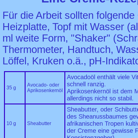
Für die Arbeit sollten folgend
Heizplatte, Topf mit Wasser (
ml weite Form, "Shaker" (Sch
Thermometer, Handtuch, Wasse
Löffel, Kruken o.ä., pH-Indikat
Avocadoöl enthält viele Vi
schnell ranzig.
Avocado- oder
35 g
Aprikosenkernöl
Aprikosenkernöl ist dem M
allerdings nicht so stabil.
Sheabutter, oder Schibut
des Sheanussbaumes gew
afrikanischen Tropen kulti
10 g
Sheabutter
der Creme eine gewisse Fe
Konsistenzgeber).