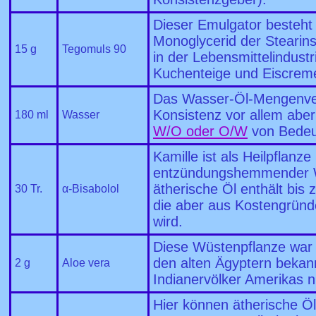
Dieser Emulgator besteht
Monoglycerid der Stearins
15 g
Tegomuls 90
in der Lebensmittelindustr
Kuchenteige und Eiscrem
Das Wasser-Öl-Mengenverhä
Konsistenz vor allem abe
180 ml
Wasser
W/O oder O/W
von Bedeu
Kamille ist als Heilpflanze
entzündungshemmender W
ätherische Öl enthält bis
30 Tr.
α-Bisabolol
die aber aus Kostengründe
wird.
Diese Wüstenpflanze war i
den alten Ägyptern bekan
2 g
Aloe vera
Indianervölker Amerikas n
Hier können ätherische Ö